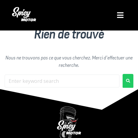
Types of Transport :
Cars
Rien de trouvé
Nous ne trouvons pas ce que vous cherchez. Merci d’effectuer une
recherche.