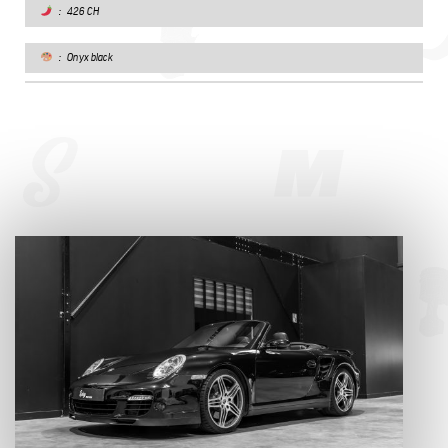
: 426 CH
: Onyx black