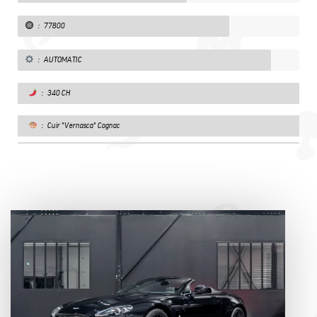
: 77800
: AUTOMATIC
: 340 CH
: Cuir "Vernasca" Cognac