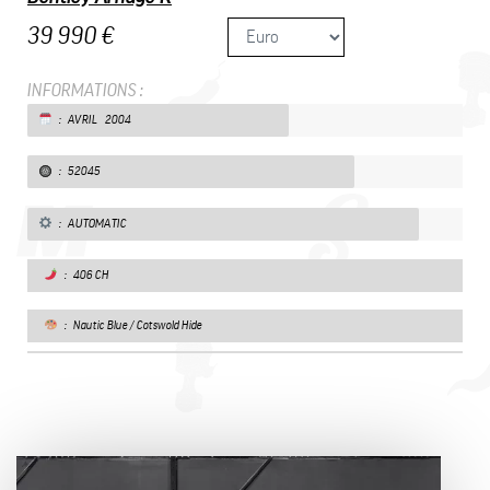
39 990 €
INFORMATIONS :
: AVRIL 2004
: 52045
: AUTOMATIC
: 406 CH
: Nautic Blue / Cotswold Hide