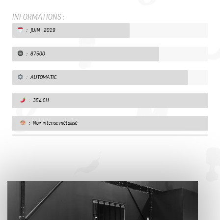
INFORMATIONS :
: JUIN 2019
: 87500
: AUTOMATIC
: 354 CH
: Noir intense métallisé