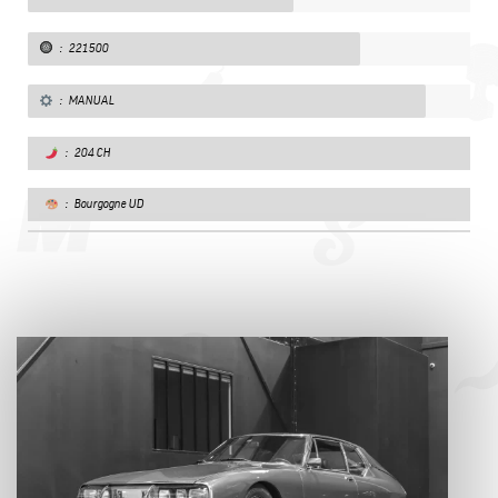
: 221500
: MANUAL
: 204 CH
: Bourgogne UD