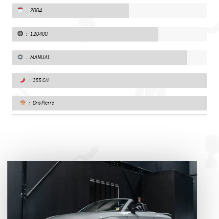
: 2004
: 120400
: MANUAL
: 355 CH
: Gris Pierre