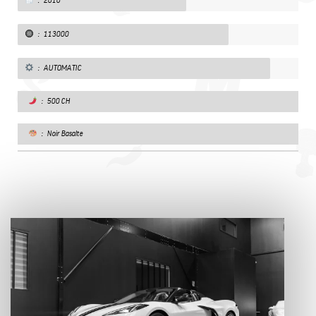
: 2010
: 113000
: AUTOMATIC
: 500 CH
: Noir Basalte