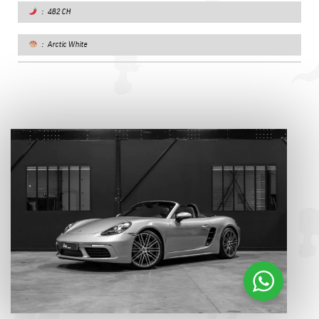
: 482 CH
: Arctic White